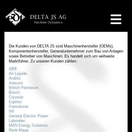
Die Kunden von DELTA JS sind Maschinenhersteller (OEMs),
Komponentenhersteller, Generalunternehmer zum Bau von Anlagen
sowie Betreiber von Maschinen. Es handelt sich um weltweite
Marktführer. Zu unseren Kunden zählen:
ABB
Air Liquide
Andritz
Anecom
British Petroleum
Bosch
Cryostar
Equinor
Framatome
IHI
General Electric Power
Laborelec
MAN Energy Solutions
Renk-Maag