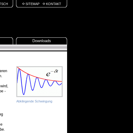
TSCH
SITEMAP
KONTAKT
Downloads
eren
n.
wird,
be -
Abklingende Schwingung
ng
ie
be.