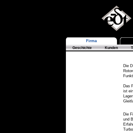
Firma
Geschichte
Kunden
Die D
Rotor
Funkt
Das 
ist e
Lager
Gleit
Die F
und B
Erfah
Turbo