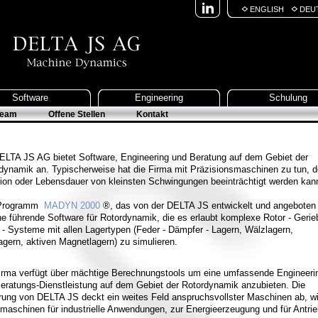
ENGLISH
DEU
Software
Engineering
Schulung
Team
Offene Stellen
Kontakt
ELTA JS AG bietet Software, Engineering und Beratung auf dem Gebiet der
dynamik an. Typischerweise hat die Firma mit Präzisionsmaschinen zu tun, d
ion oder Lebensdauer von kleinsten Schwingungen beeinträchtigt werden kan
Programm
MADYN 2000
®, das von der DELTA JS entwickelt und angeboten 
ine führende Software für Rotordynamik, die es erlaubt komplexe Rotor - Gerie
 - Systeme mit allen Lagertypen (Feder - Dämpfer - Lagern, Wälzlagern,
lagern, aktiven Magnetlagern) zu simulieren.
irma verfügt über mächtige Berechnungstools um eine umfassende Engineeri
eratungs-Dienstleistung auf dem Gebiet der Rotordynamik anzubieten. Die
rung von DELTA JS deckt ein weites Feld anspruchsvollster Maschinen ab, w
maschinen für industrielle Anwendungen, zur Energieerzeugung und für Antrie